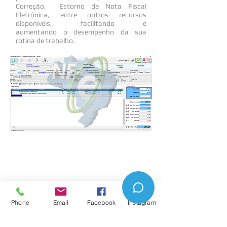
Correção, Estorno de Nota Fiscal
Eletrônica, entre outros recursos
disponíveis, facilitando e
aumentando o desempenho da sua
rotina de trabalho.
Phone
Email
Facebook
Instagram
• Sobre Nós
• Produtos